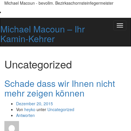
Michael Macoun - bevollm. Bezirksschornsteinfegermeister
Michael Macoun – Ihr
Schal
Navig
Kamin-Kehrer
um
Uncategorized
Schade dass wir Ihnen nicht
mehr zeigen können
Dezember 20, 2015
Von
heyko
unter
Uncategorized
Antworten